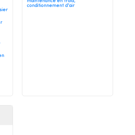
maintenance en froid,
conditionnement d'air
sier
er
-
en