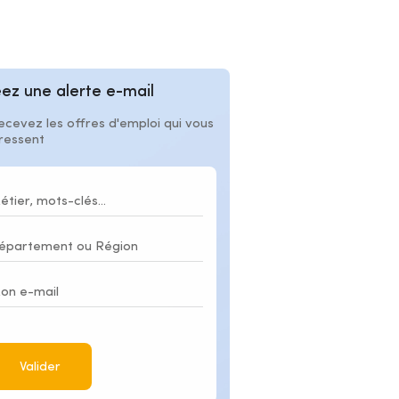
ez une alerte e-mail
ecevez les offres d'emploi qui vous
éressent
Valider