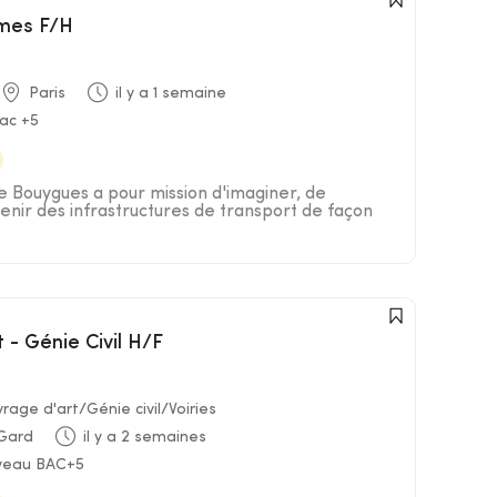
èmes F/H
Paris
il y a 1 semaine
Bac +5
pe Bouygues a pour mission d'imaginer, de
tenir des infrastructures de transport de façon
t - Génie Civil H/F
age d'art/Génie civil/Voiries
Gard
il y a 2 semaines
iveau BAC+5