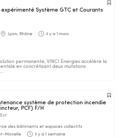
Lyon, Rhône
il y a 1 mois
lution permanente, VINCI Energies accélère la
entale en concrétisant deux mutations
..
incteur, PCF) F/H
Est
ce des bâtiments et espaces collectifs
et-Moselle
il y a 1 semaine