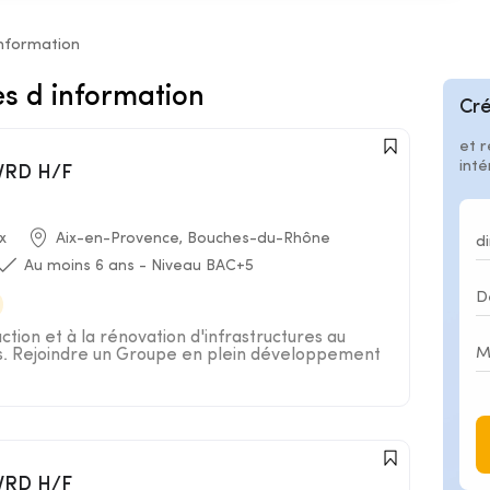
information
es d information
Cré
et r
int
 VRD H/F
x
Aix-en-Provence, Bouches-du-Rhône
Au moins 6 ans - Niveau BAC+5
uction et à la rénovation d'infrastructures au
es. Rejoindre un Groupe en plein développement
 VRD H/F