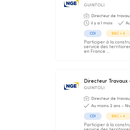
GUINTOLI
Directeur de travau
il y a 1 mois
Au
CDI
BAC + 5
Participer à la constr
service des territoir
en France ...
Directeur Travau
GUINTOLI
Directeur de travau
Au moins 2 ans - N
CDI
BAC + 4
Participer à la constr
service des territoir