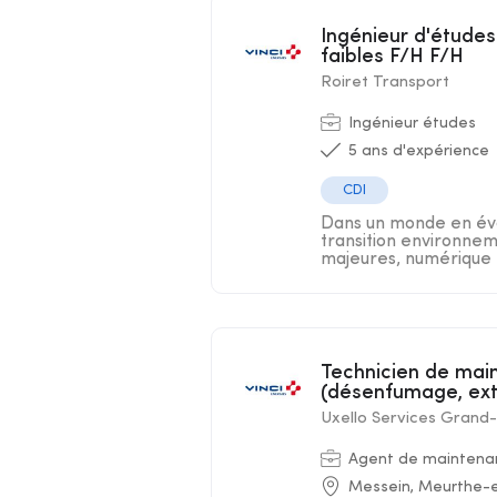
Ingénieur d'études expérimenté Système GTC et Courants
faibles F/H F/H
Roiret Transport
Ingénieur études
5 ans d'expérience
CDI
Dans un monde en évo
transition environnem
majeures, numérique .
Technicien de maintenance système de protection incendie
(désenfumage, ext
Uxello Services Grand-
Agent de maintenan
Messein, Meurthe-