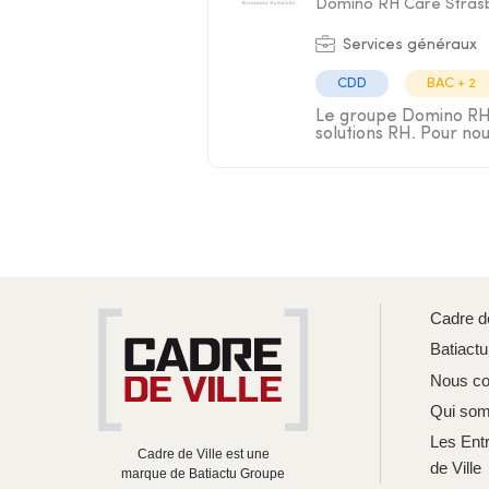
Domino RH Care Stras
Services généraux
CDD
BAC + 2
Le groupe Domino RH s
solutions RH. Pour nou
Cadre de
Batiact
Nous co
Qui so
Les Ent
Cadre de Ville est une
de Ville
marque de Batiactu Groupe