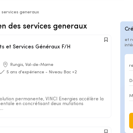
s services generaux
en des services generaux
Cré
et r
int
ts et Services Généraux F/H
Rungis, Val-de-Marne
5 ans d'expérience - Niveau Bac +2
lution permanente, VINCI Energies accélère la
entale en concrétisant deux mutations
..