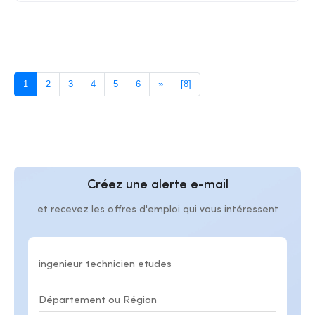
1
2
3
4
5
6
»
[8]
Créez une alerte e-mail
et recevez les offres d'emploi qui vous intéressent