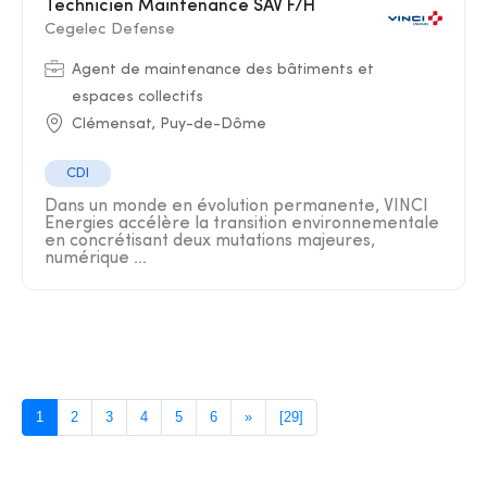
Technicien Maintenance SAV F/H
Cegelec Defense
Agent de maintenance des bâtiments et
espaces collectifs
Clémensat, Puy-de-Dôme
CDI
Dans un monde en évolution permanente, VINCI
Energies accélère la transition environnementale
en concrétisant deux mutations majeures,
numérique ...
1
2
3
4
5
6
»
[29]