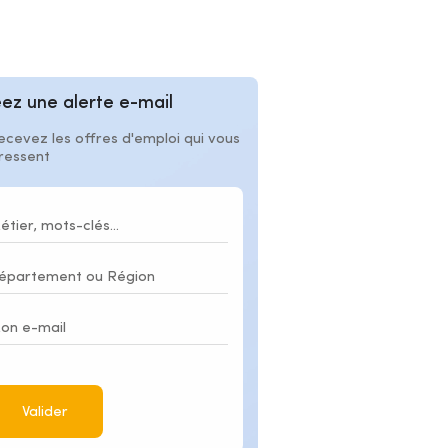
ez une alerte e-mail
ecevez les offres d'emploi qui vous
éressent
Valider