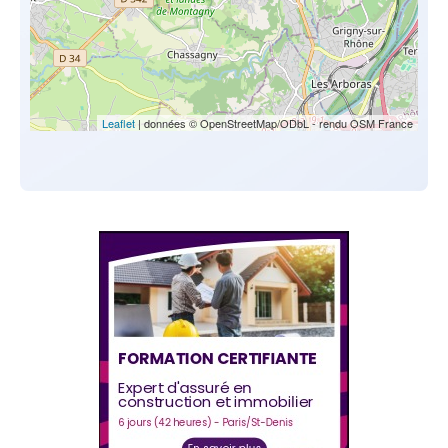
Leaflet
| données © OpenStreetMap/ODbL - rendu OSM France