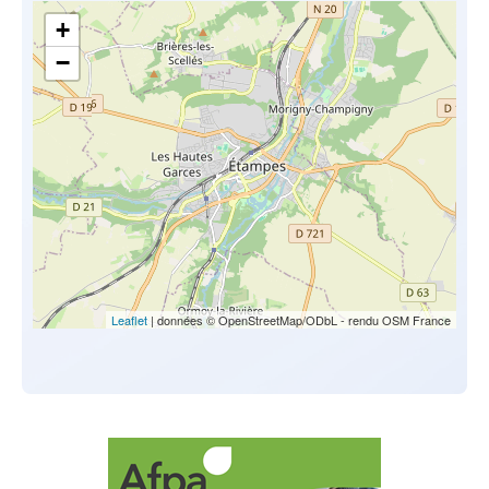
+
−
Leaflet
| données © OpenStreetMap/ODbL - rendu OSM France