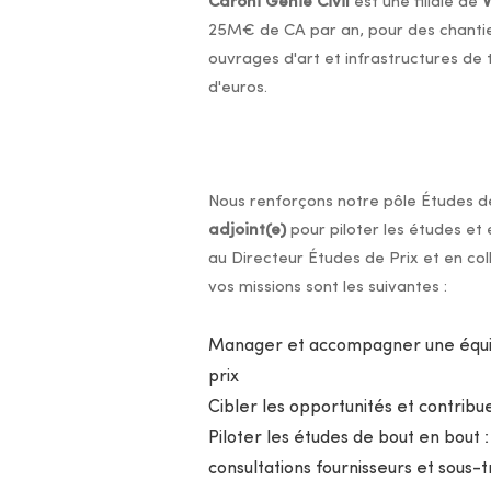
Caroni Génie Civil
est une filiale de
V
25M€ de CA par an, pour des chantiers 
ouvrages d'art et infrastructures de 
d'euros.
Nous renforçons notre pôle Études d
adjoint(e)
pour piloter les études et
au Directeur Études de Prix et en co
vos missions sont les suivantes :
Manager et accompagner une équipe
prix
Cibler les opportunités et contribuer
Piloter les études de bout en bout 
consultations fournisseurs et sous-t