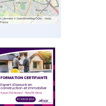
et
| données © OpenStreetMap/ODbL - rendu
France