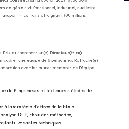
INCI Construction
créée en 2023, avec déjà
de génie civil fonctionnel, industriel, nucléaire,
transport — certains atteignant 300 millions
e Prix et cherchons un(e)
Directeur(trice)
 encadrer une équipe de 6 personnes. Rattaché(e)
llaboration avec les autres membres de l'équipe,
 de 6 ingénieurs et techniciens études de
 à la stratégie d'offres de la filiale
: analyse DCE, choix des méthodes,
raitants, variantes techniques