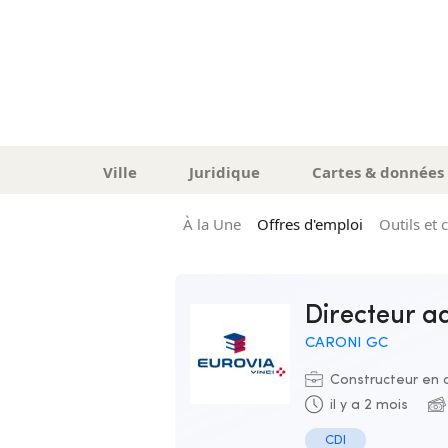
Ville
Juridique
Cartes & données
À la Une
Offres d'emploi
Outils et 
Directeur a
CARONI GC
Constructeur en o
il y a 2 mois
CDI