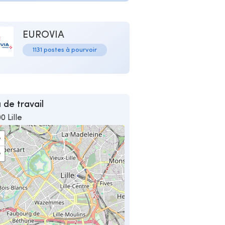
EUROVIA
1131 postes à pourvoir
 de travail
0 Lille
+
−